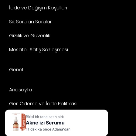
İade ve Değişim Koşulları
Sık Sorulan Sorular
Gizlilik ve Güvenlik
Mesafeli Satış Sözleşmesi
Genel
Anasayfa
Geri Ödeme ve İade Politikası
Mesafeli Satış Sözleşmesi
Birisi bir tane satın aldı
Akne izi Serumu
11 dakika önce Adana'dan
Gizlilik ve Güvenlik