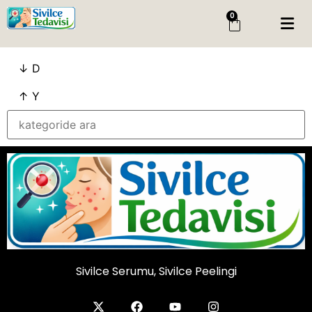
0
Menü
↓ D
Giriş Yap
Sipariş Takip
↑ Y
Kategoriler
Menü
Genel
Cilt Bakim
Cilt Serumu
Salisilik Asit
Sivilce Peelingi
Sivilce Serumu, Sivilce Peelingi
Sivilce Serumu