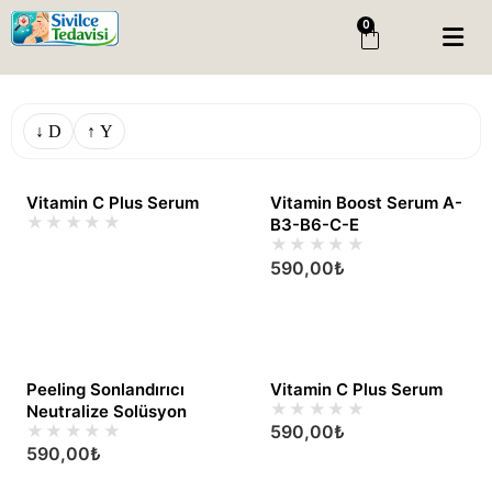
0
Menü
Giriş Yap
Sipariş Takip
↓ D
↑ Y
Kategoriler
Menü
Vitamin C Plus Serum
Vitamin Boost Serum A-
B3-B6-C-E
Genel
590,00
₺
Cilt Bakim
Cilt Serumu
Salisilik Asit
Peeling Sonlandırıcı
Vitamin C Plus Serum
Sivilce Peelingi
Neutralize Solüsyon
590,00
₺
Sivilce Serumu
590,00
₺