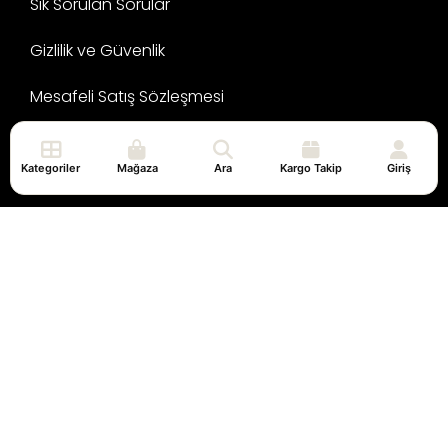
Sık Sorulan Sorular
Gizlilik ve Güvenlik
Mesafeli Satış Sözleşmesi
Genel
Kategoriler
Mağaza
Ara
Kargo Takip
Giriş
Anasayfa
Geri Ödeme ve İade Politikası
Mesafeli Satış Sözleşmesi
Gizlilik ve Güvenlik
İade ve Değişim Koşulları