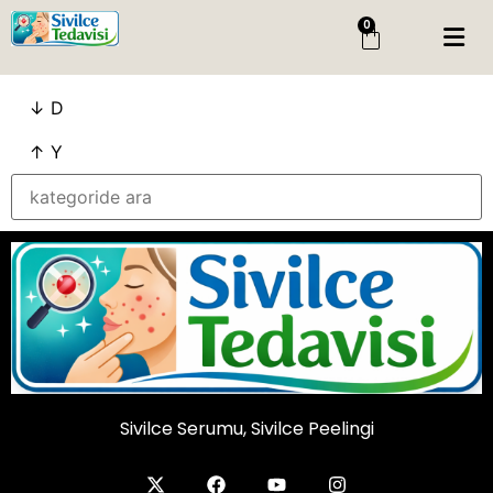
0
Menü
↓ D
Giriş Yap
Sipariş Takip
↑ Y
Kategoriler
Menü
Genel
Cilt Bakim
Cilt Serumu
Salisilik Asit
Sivilce Peelingi
Sivilce Serumu, Sivilce Peelingi
Sivilce Serumu