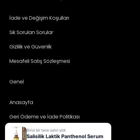
İade ve Değişim Koşulları
Sık Sorulan Sorular
Gizlilik ve Güvenlik
Mesafeli Satış Sözleşmesi
Genel
Anasayfa
Geri Ödeme ve İade Politikası
Mesafeli Satış Sözleşmesi
Birisi bir tane satın aldı
Salisilik Laktik Panthenol Serum