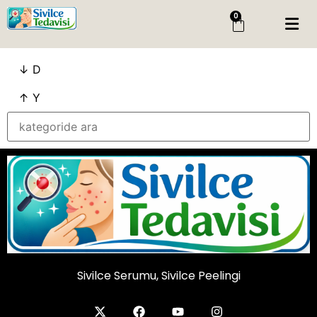
0
Menü
↓ D
Giriş Yap
Sipariş Takip
↑ Y
Kategoriler
Menü
Genel
Cilt Bakim
Cilt Serumu
Salisilik Asit
Sivilce Peelingi
Sivilce Serumu, Sivilce Peelingi
Sivilce Serumu