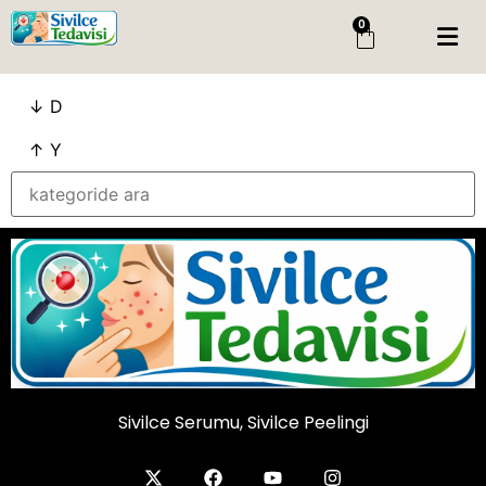
0
Menü
↓ D
Giriş Yap
Sipariş Takip
↑ Y
Kategoriler
Menü
Genel
Cilt Bakim
Cilt Serumu
Salisilik Asit
Sivilce Peelingi
Sivilce Serumu, Sivilce Peelingi
Sivilce Serumu